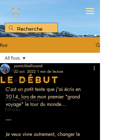
Post
All Posts
yannickbellissand
All Posts
22 oct. 2022
1 min de lecture
Le début
Tour du monde
C'est un petit texte que j'ai écris en 
Chamanisme
2014, lors de mon premier "grand 
Carnet de Retraites
voyage" le tour du monde...
Retraites
------
Je veux vivre autrement, changer le 