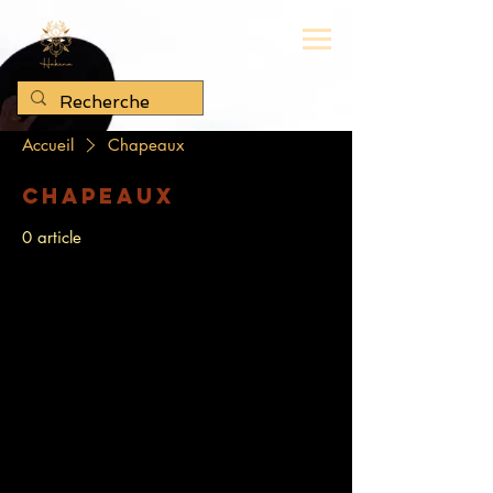
Accueil
Chapeaux
Chapeaux
0 article
Aucun article ici pour le
moment
En attendant, vous pouvez choisir une
autre catégorie pour continuer vos