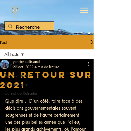
Post
All Posts
yannickbellissand
All Posts
22 oct. 2022
4 min de lecture
Un retour sur
Tour du monde
2021
Chamanisme
Carnet de Retraites
Que dire… D’un côté, faire face à des 
Retraites
décisions gouvernementales souvent 
saugrenues et de l’autre certainement 
une des plus belles année que j'ai eu, 
les plus grands achèvements, où l’amour 